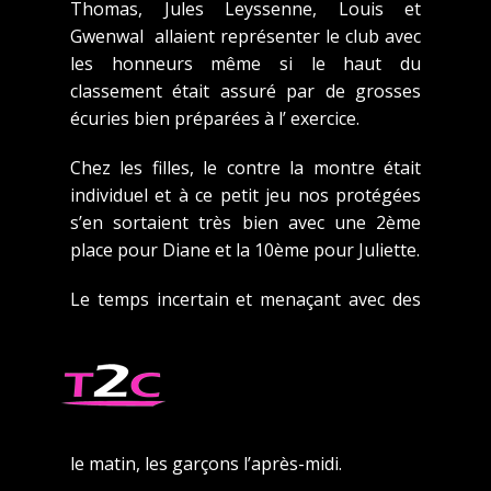
Thomas, Jules Leyssenne, Louis et
Gwenwal allaient représenter le club avec
les honneurs même si le haut du
classement était assuré par de grosses
écuries bien préparées à l’ exercice.
Chez les filles, le contre la montre était
individuel et à ce petit jeu nos protégées
s’en sortaient très bien avec une 2ème
place pour Diane et la 10ème pour Juliette.
Le temps incertain et menaçant avec des
annonces de fort vent en fin de journée
nous obligeait à mettre en sécurité les
installations qu’il fallut remettre en place
le lendemain pour la suite des épreuves:
deux courses en lignes , les féminines dès
le matin, les garçons l’après-midi.