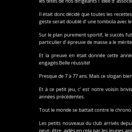
les têtes de nos dirigeants l’ idée d’ associ
Il était donc décidé que toutes les recett
geste serait doublé d’ une tombola avec le
Sur le plan purement sportif, le succès fu
particulier d’ épreuve de masse a le mérite 
Et la preuve en était donnée cette année
engagés.Belle réussite!
Presque de 7 à 77 ans. Mais ce slogan bi
Et à ce petit jeu, c’ est notre voisin b
années précédentes.
Tout le monde se battait contre le chrono 
Les petits nouveaux du club arrivés depu
peut- être, aidés en cela par les jeunes an