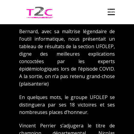
congratulations et de satisfactions avec
nos jeunes, place était faite aux plus
(vieux), les juniors et seniors.
Bernard, avec sa maîtrise légendaire de
l’outil informatique, nous présentait un
tableau de résultats de la section UFOLEP,
digne des meilleures explications
concoctées par les experts
épidémiologiques lors de l’épisode COVID.
A la sortie, on n’a pas retenu grand-chose
(plaisanterie)
En quelques mots, le groupe UFOLEP se
distinguera par ses 18 victoires et ses
nombreuses places d’honneur.
Vincent Perrier s’adjugera le titre de
champion départemental, Nicolas