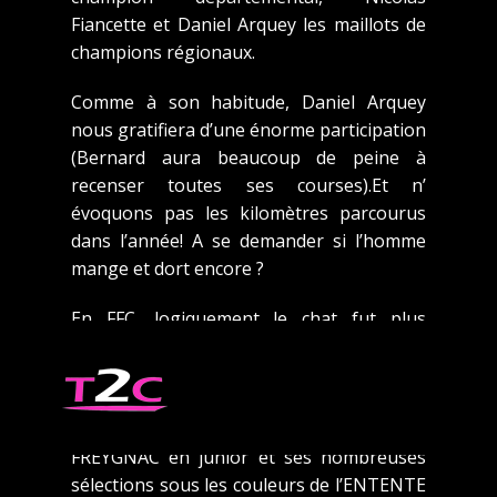
Fiancette et Daniel Arquey les maillots de
champions régionaux.
Comme à son habitude, Daniel Arquey
nous gratifiera d’une énorme participation
(Bernard aura beaucoup de peine à
recenser toutes ses courses).Et n’
évoquons pas les kilomètres parcourus
dans l’année! A se demander si l’homme
mange et dort encore ?
En FFC, logiquement le chat fut plus
maigre, mais on soulignera la 3ème place
aux championnats de FRANCE FFC
catégorie MASTER sur le CLM du même
Daniel ARQUEY, les 3 victoires de Lenny
FREYGNAC en junior et ses nombreuses
sélections sous les couleurs de l’ENTENTE