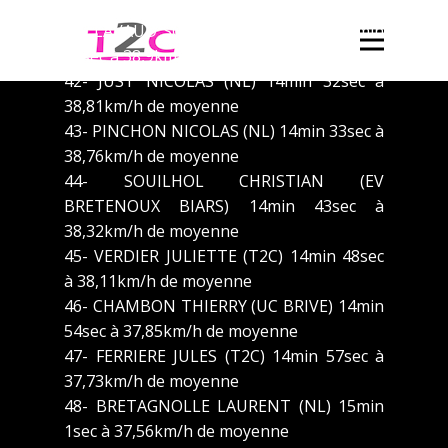
14min 23sec à 39,21km/h de moyenne
41- LAVAUD SOLINE (UC CONDAT) 14min
30sec à 38,9km/h de moyenne
42- JUST NICOLAS (NL) 14min 32sec à
38,81km/h de moyenne
43- PINCHON NICOLAS (NL) 14min 33sec à
38,76km/h de moyenne
44- SOUILHOL CHRISTIAN (EV
BRETENOUX BIARS) 14min 43sec à
38,32km/h de moyenne
45- VERDIER JULIETTE (T2C) 14min 48sec
à 38,11km/h de moyenne
46- CHAMBON THIERRY (UC BRIVE) 14min
54sec à 37,85km/h de moyenne
47- FERRIERE JULES (T2C) 14min 57sec à
37,73km/h de moyenne
48- BRETAGNOLLE LAURENT (NL) 15min
1sec à 37,56km/h de moyenne