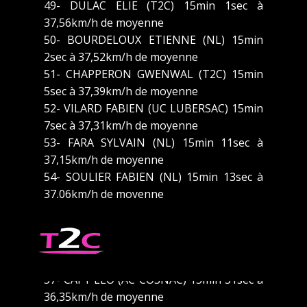
49- DULAC ELIE (T2C) 15min 1sec à
37,56km/h de moyenne
50- BOURDELOUX ETIENNE (NL) 15min
2sec à 37,52km/h de moyenne
51- CHAPPERON GWENWAL (T2C) 15min
5sec à 37,39km/h de moyenne
52- VILARD FABIEN (UC LUBERSAC) 15min
7sec à 37,31km/h de moyenne
53- FARA SYLVAIN (NL) 15min 11sec à
37,15km/h de moyenne
54- SOULIER FABIEN (NL) 15min 13sec à
37,06km/h de moyenne
55- BENGUETTACHE NICOLA (TULLE)
15min 16sec à 36,94km/h de moyenne
56- CAPY JULIE (AC COSNAC) 15min 21sec
à 36,74km/h de moyenne
57- CAPY LEO (AC COSNAC) 15min 31sec à
36,35km/h de moyenne